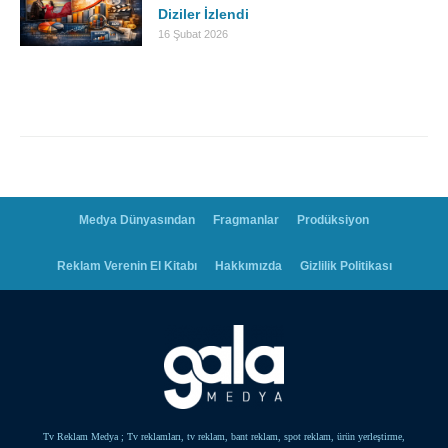
Diziler İzlendi
16 Şubat 2026
Medya Dünyasından
Fragmanlar
Prodüksiyon
Reklam Verenin El Kitabı
Hakkımızda
Gizlilik Politikası
Tv Reklam Medya ; Tv reklamları, tv reklam, bant reklam, spot reklam, ürün yerleştirme,