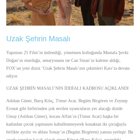
Uzak Şehrin Masalı
Yapımını 25 Film’in üstlendiği, yönetmen koltuğunda Mustafa Şevki
Doğan’ın oturduğu, senaryosunu ise Can Sinan’ın kaleme aldığı,
FOX’un yeni dizisi ‘Uzak Şehrin Masalı’nın çekimleri Kars’ta devam
ediyor.
UZAK ŞEHRİN MASALI’NIN İDDİALI KADROSU AÇIKLANDI
Aslıhan Güner, Barış Kılıç, Timur Acar, Begüm Birgören ve Zeynep
Eronat gibi birbirinden çok sevilen oyuncuların yer alacağı dizide
Umay (Aslıhan Güner), kocası Affan’ın (Timur Acar) başka bir
kadından çocuk yapmasını kabullenmeyerek konaktan iki çocuğuyla
birlikte ayrılır ve ablası Sonay’ın (Begüm Birgören) yanına yerleşir. Bu
sırada sınırdan kaçak olarak giren Kürşat (Barış Kılıç), peşindeki