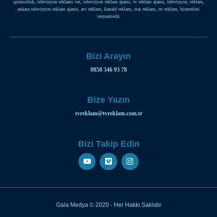
sponsorluk, televizyon reklamı ver, televizyon reklam ajansı, tv reklam ajansı, televizyon, reklam,
ankara televizyon reklam ajansı, atv reklam, kanald reklam, star reklam, trt reklam, hizmetleri
vermektedir.
Bizi Arayın
0850 346 93 78
Bize Yazın
tvreklam@tvreklam.com.tr
Bizi Takip Edin
Gala Medya © 2020 - Her Hakkı Saklıdır