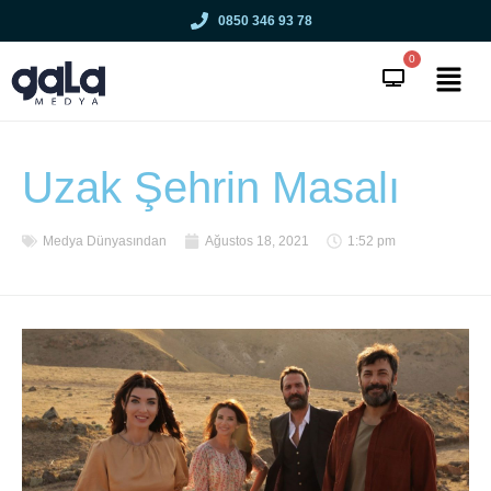
0850 346 93 78
0
Uzak Şehrin Masalı
Medya Dünyasından
Ağustos 18, 2021
1:52 pm